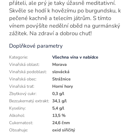
přáteli, ale prý je taky úžasně meditativní.
Skvěle se hodí k hovězímu po burgundsku, k
pečené kachně a telecím játrům. S tímto
vínem povýšíte nedělní oběd na gurmánský
zážitek. Na zdraví a dobrou chuť!
Doplňkové parametry
Kategorie
:
Všechna vína v nabídce
Vinařská oblast
:
Morava
Vinařská podoblast
:
slovácká
Vinařská obec
:
Strážnice
Vinařská trať
:
Horní hory
Zbytkový cukr
:
0,3 g/l
Bezcukernatý extrakt
:
34,1 g/l
Kyseliny
:
5,4 g/l
Alkohol
:
13,5 %
Cukernatost
:
24,6 čnm
Obsahuje
:
oxid siřičitý