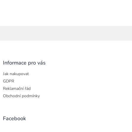
Z
á
p
a
Informace pro vás
t
Jak nakupovat
í
GDPR
Reklamační řád
Obchodní podmínky
Facebook