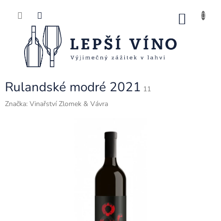
Přejít
na
NÁK
obsah
KOŠ
Rulandské modré 2021
11
Značka:
Vinařství Zlomek & Vávra