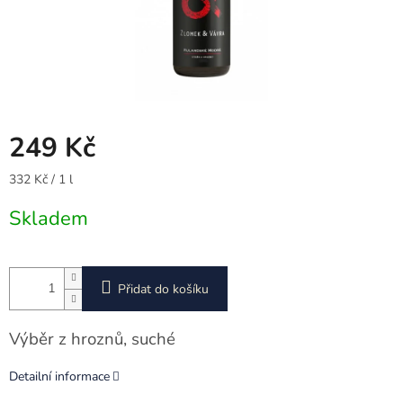
249 Kč
Měrná
332 Kč / 1 l
cena:
Skladem
Přidat do košíku
Výběr z hroznů, suché
Detailní informace