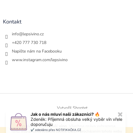
Kontakt
info
@
lepsivino.cz
+420 777 730 718
Napište nám na Facebooku
www.instagram.com/lepsivino
Vytvořil Shoptet
Jak o nás mluví naši zákazníci? 🔥
✖
Zdeněk: Příjemná obsluha velký vyběr vín vřele
doporučuju
Copyright 2026
Lepší víno
. Všechna práva vyhrazena.
✔️ odesláno přes NOTIFIKAČKA.CZ
Tento web používá soubory cookie. Dalším procházením tohoto webu