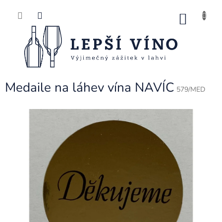
Přejít
na
NÁK
obsah
KOŠ
Medaile na láhev vína NAVÍC
579/MED