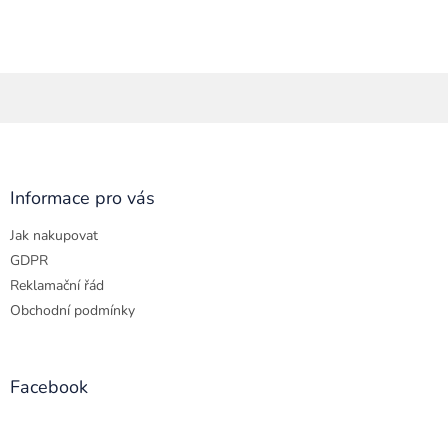
Z
á
p
a
Informace pro vás
t
Jak nakupovat
í
GDPR
Reklamační řád
Obchodní podmínky
Facebook