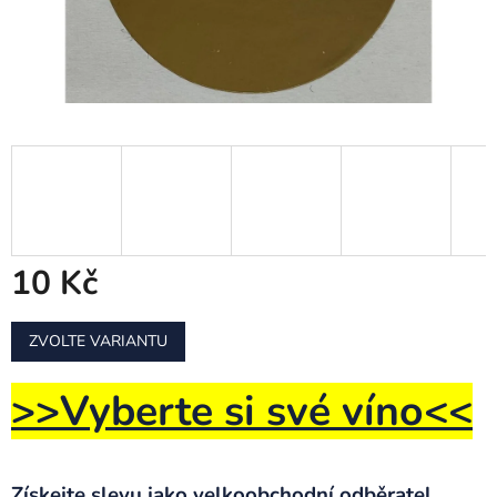
10 Kč
Měrná
ZVOLTE VARIANTU
cena:
>>Vyberte si své víno
<<
Získejte slevu jako velkoobchodní odběratel