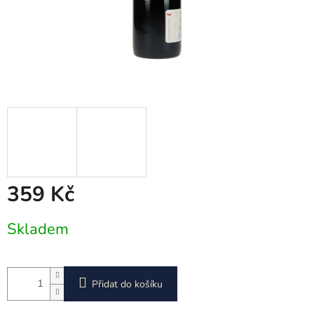
359 Kč
Měrná
Skladem
cena:
Přidat do košíku