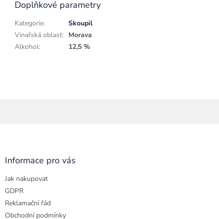
Doplňkové parametry
Kategorie
:
Skoupil
Vinařská oblast
:
Morava
Alkohol
:
12,5 %
Z
á
p
a
Informace pro vás
t
Jak nakupovat
í
GDPR
Reklamační řád
Obchodní podmínky