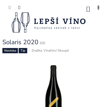
Přejít
na
NÁK
obsah
KOŠ
Solaris 2020
205
Značka:
Vinařství Skoupil
Novinka
Tip